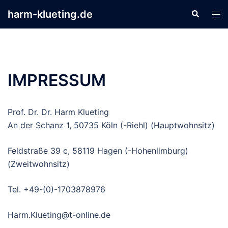
Zum
harm-klueting.de
Suche
Men
Inhalt
ums
springen
IMPRESSUM
Prof. Dr. Dr. Harm Klueting
An der Schanz 1, 50735 Köln (-Riehl) (Hauptwohnsitz)
Feldstraße 39 c, 58119 Hagen (-Hohenlimburg)
(Zweitwohnsitz)
Tel. +49-(0)-1703878976
Harm.Klueting@t-online.de