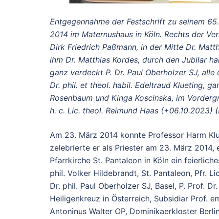
Entgegennahme der Festschrift zu seinem 65.
2014 im Maternushaus in Köln. Rechts der Verl
Dirk Friedrich Paßmann, in der Mitte Dr. Matth
ihm Dr. Matthias Kordes, durch den Jubilar h
ganz verdeckt P. Dr. Paul Oberholzer SJ, alle d
Dr. phil. et theol. habil. Edeltraud Klueting,
Rosenbaum und Kinga Koscinska, im Vordergrun
h. c. Lic. theol. Reimund Haas (+06.10.2023) 
Am 23. März 2014 konnte Professor Harm Klue
zelebrierte er als Priester am 23. März 2014
Pfarrkirche St. Pantaleon in Köln ein feierli
phil. Volker Hildebrandt, St. Pantaleon, Pfr. 
Dr. phil. Paul Oberholzer SJ, Basel, P. Prof. Dr
Heiligenkreuz in Österreich, Subsidiar Prof. em
Antoninus Walter OP, Dominikaerkloster Berlin-