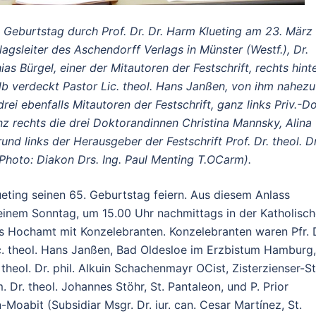
 Geburtstag durch Prof. Dr. Dr. Harm Klueting am 23. März
agsleiter des Aschendorff Verlags in Münster (Westf.), Dr.
ias Bürgel, einer der Mitautoren der Festschrift, rechts hint
alb verdeckt Pastor Lic. theol. Hans Janßen, von ihm nahezu
rei ebenfalls Mitautoren der Festschrift, ganz links Priv.-D
 ganz rechts die drei Doktorandinnen Christina Mannsky, Alina
d links der Herausgeber der Festschrift Prof. Dr. theol. Dr
(Photo: Diakon Drs. Ing. Paul Menting T.OCarm).
ting seinen 65. Geburtstag feiern. Aus diesem Anlass
, einem Sonntag, um 15.00 Uhr nachmittags in der Katholisc
ches Hochamt mit Konzelebranten. Konzelebranten waren Pfr. 
Lic. theol. Hans Janßen, Bad Oldesloe im Erzbistum Hamburg,
. theol. Dr. phil. Alkuin Schachenmayr OCist, Zisterzienser-St
. Dr. theol. Johannes Stöhr, St. Pantaleon, und P. Prior
Moabit (Subsidiar Msgr. Dr. iur. can. Cesar Martínez, St.