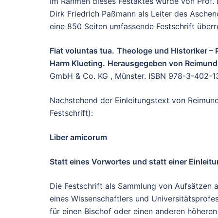
Im Rahmen dieses Festaktes wurde von Prof. Dr
Dirk Friedrich Paßmann als Leiter des Asche
eine 850 Seiten umfassende Festschrift überre
Fiat voluntas tua.
Theologe und Historiker – 
Harm Klueting.
Herausgegeben von Reimund
GmbH & Co. KG , Münster. ISBN 978-3-402-
Nachstehend der Einleitungstext von Reimund 
Festschrift):
Liber amicorum
Statt eines Vorwortes und statt einer Einleit
Die Festschrift als Sammlung von Aufsätzen 
eines Wissenschaftlers und Universitätsprofes
für einen Bischof oder einen anderen höheren G