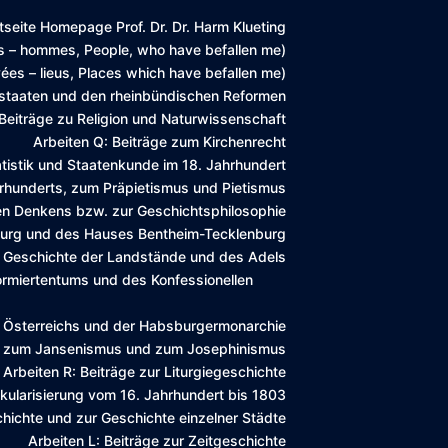
seite Homepage Prof. Dr. Dr. Harm Klueting
s – hommes, People, who have befallen me)
ées – lieus, Places which have befallen me)
dstaaten und den rheinbündischen Reformen
 Beiträge zu Religion und Naturwissenschaft
Arbeiten Q: Beiträge zum Kirchenrecht
tatistik und Staatenkunde im 18. Jahrhundert
hrhunderts, zum Präpietismus und Pietismus
hen Denkens bzw. zur Geschichtsphilosophie
mburg und des Hauses Bentheim-Tecklenburg
ur Geschichte der Landstände und des Adels
formiertentums und des Konfessionellen
e Österreichs und der Habsburgermonarchie
ng, zum Jansenismus und zum Josephinismus
Arbeiten R: Beiträge zur Liturgiegeschichte
äkularisierung vom 16. Jahrhundert bis 1803
chichte und zur Geschichte einzelner Städte
Arbeiten L: Beiträge zur Zeitgeschichte