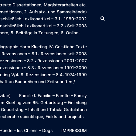
reute Dissertationen, Magisterarbeiten etc.
lleneditionen, 2. Aufsatz- und Sammelbände)
Suche
schließlich Lexikonartikel – 3.1.: 1980-2002
schließlich Lexikonartikel – 3.2.: Seit 2003
hern, 5. Beiträge in Zeitungen, 6. Online-
liographie Harm Klueting IV: Geistliche Texte
8. Rezensionen – 8.1.: Rezensionen seit 2008
. Rezensionen – 8.2.: Rezensionen 2001-2007
. Rezensionen – 8.3.: Rezensionen 1991-2000
lueting V/4: 8. Rezensionen – 8.4: 1974-1999
aft an Buchreihen und Zeitschriften /
vitae)
Familie I: Familie – Famille – Family
rm Klueting zum 65. Geburtstag – Einleitung
 Geburtstag – Inhalt und Tabula Gratulatoria
cherche scientifique, Fields and projects
: Hunde – les Chiens – Dogs
IMPRESSUM