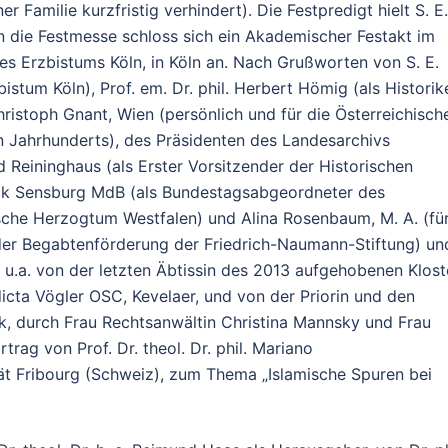
r Familie kurzfristig verhindert). Die Festpredigt hielt S. E.
An die Festmesse schloss sich ein Akademischer Festakt im
 Erzbistums Köln, in Köln an. Nach Grußworten von S. E.
bistum Köln), Prof. em. Dr. phil. Herbert Hömig (als Historik
Christoph Gnant, Wien (persönlich und für die Österreichisch
n Jahrhunderts), des Präsidenten des Landesarchivs
ied Reininghaus (als Erster Vorsitzender der Historischen
trick Sensburg MdB (als Bundestagsabgeordneter des
sche Herzogtum Westfalen) und Alina Rosenbaum, M. A. (fü
 der Begabtenförderung der Friedrich-Naumann-Stiftung) un
 u.a. von der letzten Äbtissin des 2013 aufgehobenen Klost
dicta Vögler OSC, Kevelaer, und von der Priorin und den
k, durch Frau Rechtsanwältin Christina Mannsky und Frau
rag von Prof. Dr. theol. Dr. phil. Mariano
ät Fribourg (Schweiz), zum Thema „Islamische Spuren bei