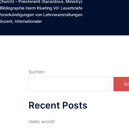
 Church) – Priesteramt (Sacerdoce, Ministry)
 Bibliographie Harm Klueting VII: Leserbriefe
 Vorankündigungen von Lehrveranstaltungen
ozent, Internationaler
Suchen
S
Recent Posts
Hello world!