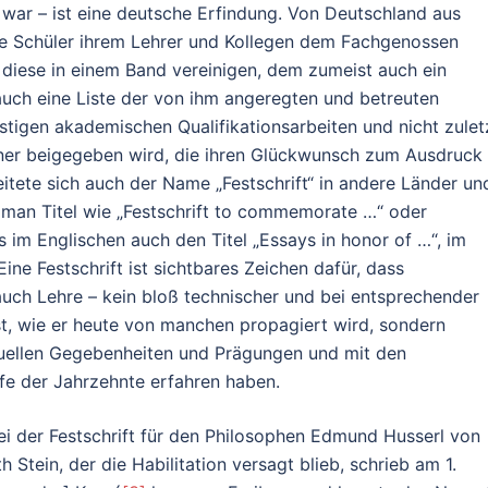
 war – ist eine deutsche Erfindung. Von Deutschland aus
he Schüler ihrem Lehrer und Kollegen dem Fachgenossen
iese in einem Band vereinigen, dem zumeist auch ein
 auch eine Liste der von ihm angeregten und betreuten
nstigen akademischen Qualifikationsarbeiten und nicht zulet
jener beigegeben wird, die ihren Glückwunsch zum Ausdruck
tete sich auch der Name „Festschrift“ in andere Länder und
 man Titel wie „Festschrift to commemorate …“ oder
es im Englischen auch den Titel „Essays in honor of …“, im
ine Festschrift ist sichtbares Zeichen dafür, dass
uch Lehre – kein bloß technischer und bei entsprechender
, wie er heute von manchen propagiert wird, sondern
duellen Gegebenheiten und Prägungen und mit den
fe der Jahrzehnte erfahren haben.
 der Festschrift für den Philosophen Edmund Husserl von
 Stein, der die Habilitation versagt blieb, schrieb am 1.