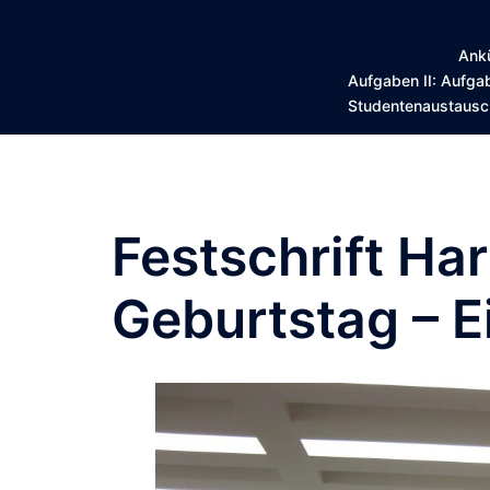
Ankü
Aufgaben II: Aufgab
Studentenaustausch
Festschrift Ha
Geburtstag – E