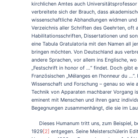
kirchlichen Amtes auch Universitätsprofessor
verbreitete sich der Brauch, dass akademisc
wissenschaftliche Abhandlungen widmen und d
Verzeichnis aller Schriften des Geehrten, oft
Habilitationsschriften, Dissertationen und so
eine Tabula Gratulatoria mit den Namen all 
bringen möchten. Von Deutschland aus verbrei
andere Sprachen, vor allem ins Englische, wo
„Festschrift in honor of …“ findet. Doch gibt 
Französischen „Mélanges en l’honneur du …“. E
Wissenschaft und Forschung – genau so wie a
Technik von Apparaten machbarer Vorgang ist
eminent mit Menschen und ihren ganz indivi
Begegnungen zusammenhängt, die sie im Lau
Dieses Humanum tritt uns, zum Beispiel, bei
1929
[2]
entgegen. Seine Meisterschülerin Edith