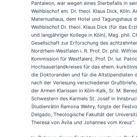
Pantaleon, war wegen eines Sterbefalls in seine
Weihbischof em. Dr. theol. Klaus Dick, Köln. 
Maternushaus, dem Hotel und Tagungshaus des
Weihbischof Dr. theol. Klaus Dick (für das Erz
und langjähriger Kollege in Köln), Mag. phil. 
Gesellschaft zur Erforschung des achtzehnte
Nordrhein-Westfalen i. R. Prof. Dr. phil. Wilfr
Kommission für Westfalen), Prof. Dr. iur. Pa
Hochsauerlandkreises für das ehem. kurkölni
die Doktoranden und für die Altstipendiaten
nach der Verlesung verschiedener Grußbriefe,
der Armen Klarissen in Köln-Kalk, Sr. M. Bene
Schwestern des Karmels St. Josef in Innsbruc
Studienrätin Ramona Wehry, folgte der Festvort
Delgado, Theologische Fakultät der Universit
Theresa von Ávila und Johannes vom Kreuz“.