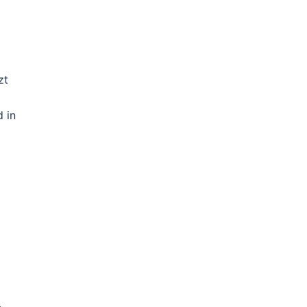
zt
 in