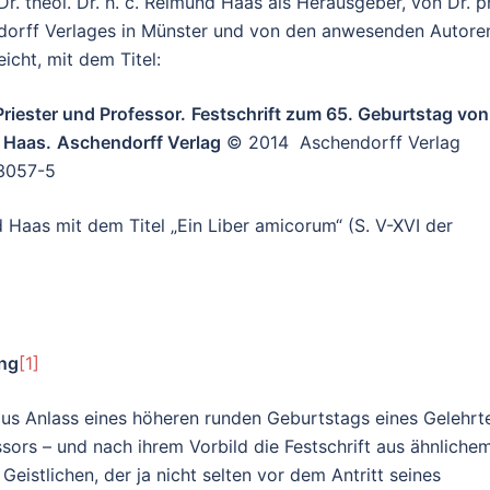
. theol. Dr. h. c. Reimund Haas als Herausgeber, von Dr. ph
ndorff Verlages in Münster und von den anwesenden Autore
icht, mit dem Titel:
Priester und Professor.
Festschrift zum 65. Geburtstag von
 Haas.
Aschendorff Verlag
© 2014 Aschendorff Verlag
13057-5
Haas mit dem Titel „Ein Liber amicorum“ (S. V-XVI der
ung
[1]
aus Anlass eines höheren runden Geburtstags eines Gelehrt
sors – und nach ihrem Vorbild die Festschrift aus ähnliche
eistlichen, der ja nicht selten vor dem Antritt seines