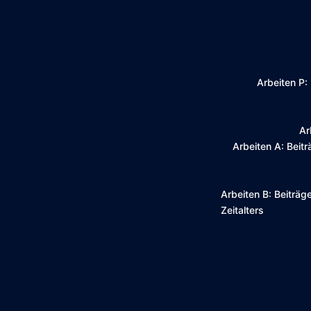
Zum
Inhalt
springen
Arbeiten P: 
Ar
Arbeiten A: Beit
Arbeiten B: Beiträg
Zeitalters