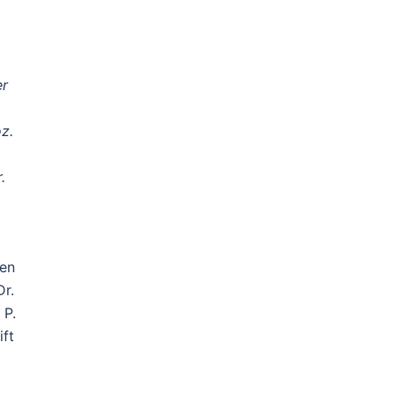
er
oz.
.
hen
Dr.
 P.
ift